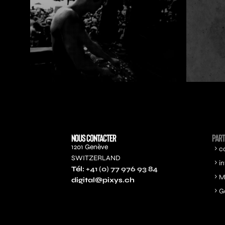
NOUS CONTACTER
PART
1201 Genève
c
SWITZERLAND
i
Tél:
+41 (0) 77 976 93 84
M
digital@pixys.ch
G